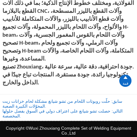
الفولاذية، ومختلف خطوط الإنتاج الذكية؛ بما في ذلك آلات
القطع بالبلازما CNC، وآلات القطع بالليزر المسطحة،
وآلات قطع الأنابيب بالليزر، والآلات المتكاملة للأنابيب
والألواح، وآلات اللحام بالليزر المحمولة، وآلات تجميع H-
beam، وآلات اللحام بالقوس المغمور الجسرية، وآلات
تصحيح H-beam، وآلات الرملي، وآلات تجميع ولحام
وتصحيح H-beam المتكاملة، وآلات اللحام الخاصة، والآلات
المساعدة، وغيرها.
تصنيع Zhouxiang، جودة احترافية، دقة عالية، سرعة عالية.
تكنولوجيا رائدة، جودة مستقرة، المنتجات تباع جيدًا في

الداخل والخارج.
قمة
سابق:
حلّت روبوتات اللحام من تشو شيانغ مشكلة لحام خزانات زيت
المحوّلات الكبيرة الصعبة.
التالي:
حصلت تشو شيانغ على اعتراف دولي في السوق بفضل حلولها
المخصصة.
Copyright ©Wuxi Zhouxiang Complete Set of Welding Equipment
Co.,Ltd