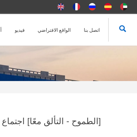

اتصل بنا
الواقع الافتراضي
فيديو
أ
[الطموح - التألق معًا] اجتماع الثناء السن
3