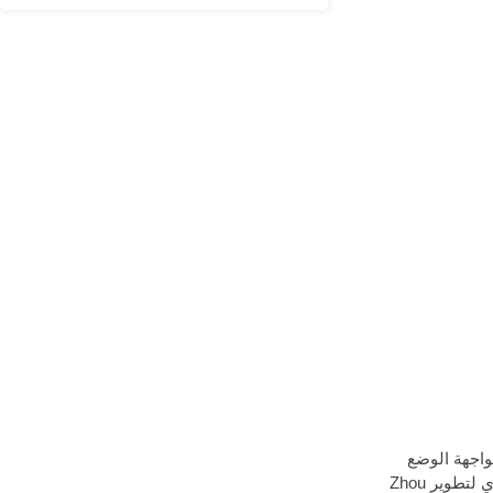
في عام 2022. في العام الماضي، في مواجهة الوضع
الخارجي الشديد والمعقد ووباء التاج الجديد المتغير، تعاونا لمكافحة فيروس كورونا. الوباء واستقرار الإنتاج والحفاظ على الأوامر لتقديم دعم قوي لتطوير Zhou