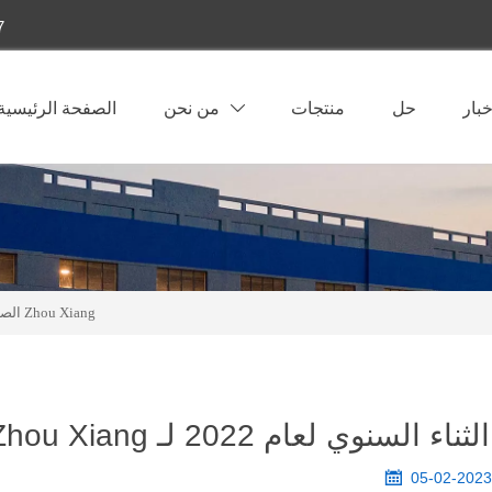
7
خبار
حل
منتجات
من نحن
الصفحة الرئيسية

[الطموح - التألق معًا] اجتماع الثناء السنوي لعام 2022 لـ Zhou Xiang
الصف
وي لعام 2022 لـ Zhou Xiang

05-02-202