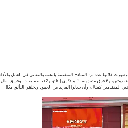
د الموظفين وعرقهم، وظهرت خلالها عدد من النماذج المتقدمة بالحب والتفاني في العمل والأدا
لمعايير اختيار الشركة، تم منح إجمالي 24 فردًا متقدمًا، ومجموعتين متقدمتين، و6 فرق متقدمة، و2 مبتك