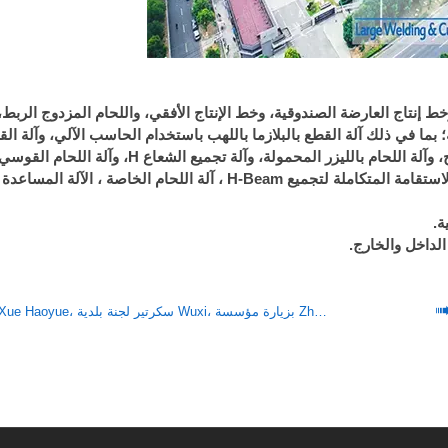
ة في إنتاج خط إنتاج الفولاذ الخفيف والثقيل على شكل H، وخط إنتاج العارضة الصندوقية، وخط الإنتاج الأفقي، واللحام المزدوج 
 بما في ذلك آلة القطع بالبلازما باللهب باستخدام الحاسب الآلي، وآلة ا
بألياف الليزر، وآلة قطع الأنابيب بالليزر، وآلة متكاملة للأنابيب والألواح، وآلة اللحام بالليزر المحمولة، وآ
العملاقة، وآلة استقامة الشعاع H، والطلقة آلة التفجير ، آلة اللحام والاستقامة المتكاملة لتجميع H-Beam ، آلة الل
الداخل والخارج.
قام Xue Haoyue، سكرتير لجنة بلدية Wuxi، بزيارة مؤسسة Zhou Xiang وبحثها