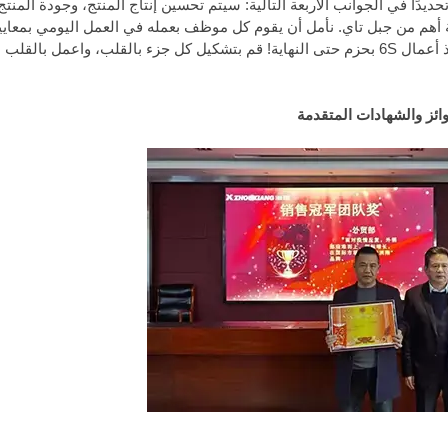
يدًا في الجوانب الأربعة التالية: سيتم تحسين إنتاج المنتج، وجودة المنتج،
 والمسؤولية أهم من جبل تاي. نأمل أن يقوم كل موظف بعمله في العمل اليومي بمعا
ومتطلبات عالية، بثقة وتصميم، دون خوف من المشقة والتعب، وتنفيذ أعمال 6S بحزم حتى النهاية! قم بتشكيل كل جزء بالقلب، 
ائز والشهادات المتقدمة