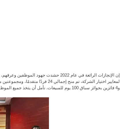
إن الإنجازات الرائعة في عام 2022 حشدت جهو
و4 فائزين بجوائز سباق 100 يوم للمبيعات. نأمل أن يتخذ جميع الموظفين المتقدمين كمثال، وأن يبذلوا المزيد من الجهود ويخلقوا التألق معًا!