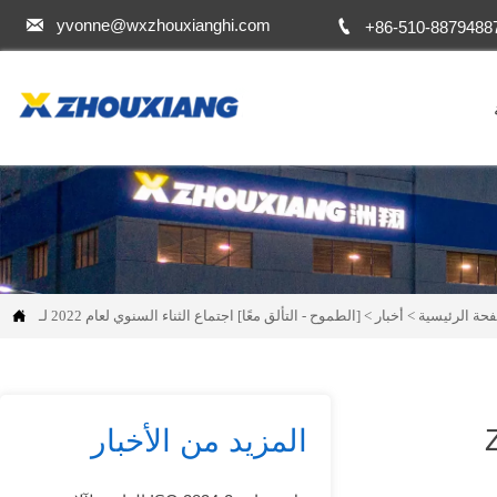


yvonne@wxzhouxianghi.com
+86-510-8879488
حة الرئيسية
>
أخبار
>

المزيد من الأخبار