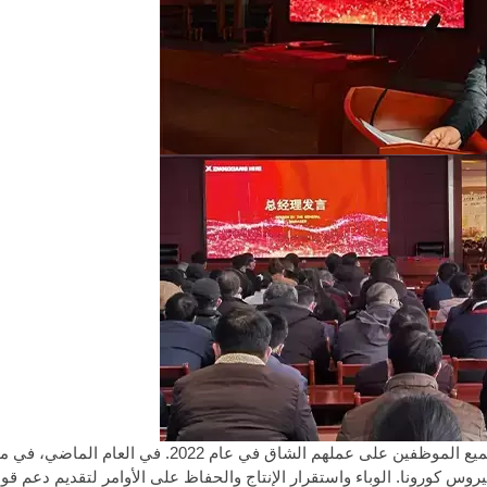
ألقى المدير العام شو دان كلمة افتتاحية، أولاً وقبل كل شيء، شكر جميع الموظفين على عملهم الشاق 