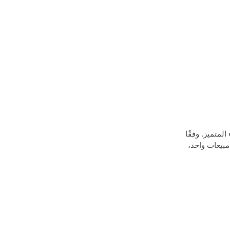
ء المتميز. وفقًا
ري إنتاج، و3 نخبة مبيعات، وفريق بطل مبيعات واحد،