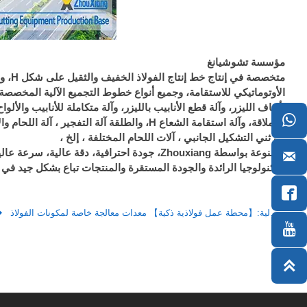
مؤسسة تشوشيانغ
متخصص
الأوتوماتيكي للاستقامة، وجميع أنواع خطوط التجميع الآلية المخصصة؛

آلة ثني التشكيل الجانبي ، آلات اللحام المختلفة ، إلخ ،
مصنوعة بواسطة Zhouxiang، جودة احترافية، دقة عالية، سرعة عالية.

التكنولوجيا الرائدة والجودة المستقرة والمنتجات تباع بشكل جيد في 


التالية:
【محطة عمل فولاذية ذكية】 معدات معالجة خاصة لمكونات الفولاذ

