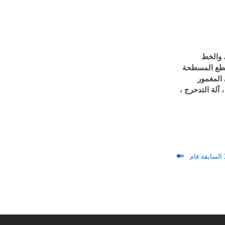
الربط، والخط
لقطع المسطحة
لة تجميع الشعاع H، وآلة اللحام القوسي المغمور
حام الخاصة ، الآلة المساعدة ، آلة التدحرج ،

السابقة: