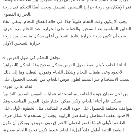
قدر الإمكان مع درجة حرارة التسخين المسبق. ويجب أيضًا التحكم في درجة
الحرارة القصوى.
يجب ألا يكون وقت اللحام طويلاً جدًا. في حالة انقطاع اللحام، ينبغي اتخاذ
التدابير المناسبة بعد التسخين والحفاظ على الحرارة. عند اللحام مرة أخرى،
يجب أن تكون درجة حرارة إعادة التسخين أعلى بشكل مناسب من درجة
حرارة التسخين الأولي.
5. تجاهل التحكم في طول القوس
[الظواهر] أثناء اللحام، لا يتم ضبط طول القوس بشكل صحيح وفقًا لشكل
الأخدود وعدد طبقات اللحام وشكل اللحام ونموذج القطب وما إلى ذلك.
بسبب الاستخدام غير السليم لطول قوس اللحام، من الصعب الحصول على
لحام عالي الجودة .
[التدابير] من أجل ضمان جودة اللحام، يتم استخدام عمليات القوس القصير
بشكل عام أثناء اللحام، ولكن يمكن اختيار طول القوس المناسب وفقًا
لمواقف مختلفة للحصول على جودة اللحام المثالية، مثل الخطوة الأولى على
شكل حرف V الأخدود بعقب المفاصل والمفاصل الزاوية. يجب أن تستخدم
الطبقة الأولى قوسًا أقصر لضمان الاختراق دون تقويض، ويمكن أن تكون
الطبقة الثانية أطول قليلاً لملء اللحام. عندما تكون فجوة اللحام صغيرة،