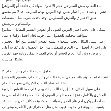
[الظواهر] أثناء اللحام، بغض النظر عن حجم الأخدود، سواء كان قاعدة أو
حشوة أو غطاء، يتم اختيار نفس جهد القوس. بهذه الطريقة، قد لا يتم تحقيق
عمق الاختراق والعرض المطلوبين، وقد تحدث عيوب مثل التشققات
والمسام والترشيش.
[التدابير] بشكل عام، يجب اختيار القوس الطويل أو القوس القصير المقابل
لمواقف مختلفة للحصول على جودة لحام أفضل وكفاءة عمل.
على سبيل المثال، يجب استخدام عملية القوس القصير من أجل الحصول
على اختراق أفضل أثناء اللحام السفلي. من أجل الحصول على كفاءة أعلى
وعرض ذوبان أثناء لحام الحشو أو لحام الغطاء، يمكن زيادة جهد القوس
بشكل مناسب.
2. تجاهل سرعة اللحام وتيار اللحام
[الظواهر] عند اللحام، لا تهتم بالتحكم في سرعة اللحام وتيار اللحام، وتنسيق
استخدام قطر القطب الكهربائي وموضع اللحام.
على سبيل المثال، عند إجراء اللحام التمهيدي على خط التماس الزاوية
المخترق بالكامل، نظرًا لحجم الجذر الضيق، إذا كانت سرعة اللحام سريعة
جدًا، فلن يكون لدى غاز الجذر وشوائب الخبث وقت كافٍ لتفريغها، مما قد
يتسبب بسهولة في حدوث عيوب مثل مثل الاختراق غير الكامل، وشوائب