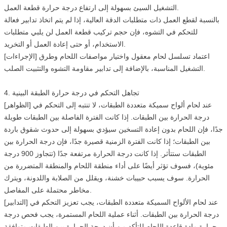
التشغيل السيئ بسهولة إلى ارتفاع درجة حرارة قطعة العمل.
بالنسبة لقطع العمل ذات متطلبات الدقة العالية، إذا لم يتم اتخاذ تدابير فعالة
للتحكم في التشوه، فإن حجم تركيب قطعة العمل لن يلبي متطلبات
الاستخدام، أو حتى إعادة العمل أو التخريد.
[الإجراءات] اعتماد تسلسل لحام معقول واختيار مواصفات اللحام وطرق
التشغيل المناسبة، بالإضافة إلى تدابير مقاومة التشوه والتثبيت الصلب.
4. تجاهل التحكم في درجة حرارة الطبقة البينية
[الظواهر] عند لحام ألواح سميكة متعددة الطبقات، لا تنتبه إلى التحكم في
درجة الحرارة بين الطبقات. إذا كانت الفترة الفاصلة بين الطبقات طويلة
جدًا، فإن اللحام بدون إعادة التسخين سيؤدي بسهولة إلى حدوث شقوق باردة
بين الطبقات؛ إذا كانت الفترة الزمنية قصيرة جدًا، فإن درجة الحرارة بين
الطبقات ستتأثر. إذا كانت درجة الحرارة مرتفعة جدًا (تتجاوز 900 درجة
مئوية)، فسوف تؤثر أيضًا على أداء منطقة اللحام والمنطقة المتضررة من
الحرارة. سوف يسبب حبيبات خشنة، ويقلل من الصلابة واللدونة، ويترك
مخاطر محتملة على المفاصل.
[التدابير] عند لحام الألواح السميكة متعددة الطبقات، يجب تعزيز التحكم في
درجة الحرارة بين الطبقات. أثناء عملية اللحام المستمرة، يجب فحص درجة
حرارة مادة قاعدة اللحام للتأكد من أن درجة الحرارة بين الطبقات متوافقة