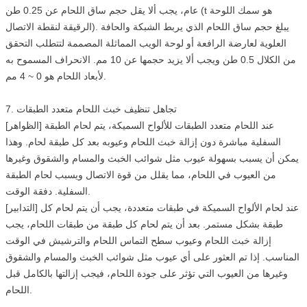
عام، يجب ألا يقل حجم ساق اللحام عن 0.25 طن (t هو سمك اللوحة
الرقيقة لنقطة الاتصال). يبلغ حجم ساق اللحام الذي يربط الشبكة والحافة
العلوية لعارضة الرافعة أو لوحة الويب المماثلة المصممة لتتطلب التحقق
من الكلال 0.5 طن ويجب ألا يزيد حجمها عن 10 مم. الانحراف المسموح به
لأبعاد اللحام هو 0 ~ 4 مم.
7. تجاهل تنظيف خبث اللحام متعدد الطبقات
[الظواهر] عند اللحام متعدد الطبقات للألواح السميكة، يتم لحام الطبقة
السفلية مباشرة دون إزالة خبث اللحام وعيوبه بعد كل طبقة لحام. وهذا
يمكن أن يسبب بسهولة عيوب مثل شوائب الخبث والمسام والشقوق وغيرها
من العيوب في اللحام، مما يقلل من قوة الاتصال ويسبب لحام الطبقة
السفلية. دفقة الوقت.
[التدابير] عند لحام الألواح السميكة في طبقات متعددة، يجب أن يتم لحام كل
طبقة بشكل مستمر. بعد أن يتم لحام كل طبقة من طبقات اللحام، يجب
إزالة خبث اللحام وعيوب سطح التماس اللحام والترشيش في الوقت
المناسب. إذا تم العثور على أي عيوب مثل شوائب الخبث والمسام والشقوق
وغيرها من العيوب التي تؤثر على جودة اللحام، فيجب إزالتها بالكامل قبل
اللحام.