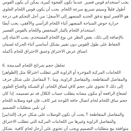
يجب استخدام قوس قصير. عندما تكون الفجوة كبيرة، يمكن أن يكون القوس
أطول قليلاً وسيتم تسريع سرعة اللحام. يجب أن يكون قوس اللحام العلوي
هو الأقصر لمنع تدفق الحديد المنصهر إلى الأسفل؛ من أجل التحكم في درجة
حرارة حوض السباحة المنصهر أثناء اللحام الرأسي والأفقي، يجب أيضًا
استخدام اللحام بالتيار المنخفض واللحام بالقوس القصير.
بالإضافة إلى ذلك، بغض النظر عن نوع اللحام المستخدم، يجب الانتباه إلى
الحفاظ على طول القوس دون تغيير بشكل أساسي أثناء الحركة لضمان
اتساق عرض الاختراق وعمق الاختراق للحام بأكمله.
6. تجاهل حجم شرائح اللحام المدمجة
[الظواهر] اللحامات المركبة المؤخرة أو الزاوية التي تتطلب اختراقًا مثل
المفاصل على شكل حرف T، والمفاصل المتقاطعة، والمفاصل الزاوية، وما
إلى ذلك لا تحتوي على حجم كافٍ لساق اللحام، أو الشبكة والجناح العلوي
لشعاع الرافعة أو مكون مشابه يتطلب حساب الكلال قد تم تصميمه. إذا كان
حجم ساق اللحام لحام اتصال حافة اللوحة غير كاف، فإن قوة وصلابة اللحام
لن تلبي متطلبات التصميم.
[التدابير] يجب أن تكون الوصلات على شكل حرف T والمفاصل المتقاطعة
والمفاصل الزاوية وغيرها من اللحامات المركبة التي تتطلب الاختراق
متوافقة مع متطلبات التصميم ويجب أن تحتوي على أرجل لحام كافية. بشكل