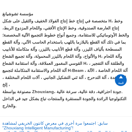
مؤسسة تشوشيانغ
متخصصة في إنتاج خط إنتاج الفولاذ الخفيف والثقيل على شكل H، وخط
إنتاج العارضة الصندوقية، وخط الإنتاج الأفقي، واللحام المزدوج الربط،
والخط الأوتوماتيكي للاستقامة، وجميع أنواع خطوط التجميع الآلية المخصصة؛
بما في ذلك آلة القطع بالبلازما باللهب باستخدام الحاسب الآلي، وآلة القطع
المسطحة بألياف الليزر، وآلة قطع الأنابيب بالليزر، وآلة متكاملة للأنابيب
والألواح، وآلة اللحام بالليزر المحمولة، وآلة تجميع الشعاع H، وآلة اللحام
القوسي المغمور العملاقة، وآلة استقامة الشعاع H، والطلقة آلة التفجير ،
آلة اللحام والاستقامة المتكاملة لتجميع H-Beam ، آلة اللحام الخاصة ، الآلة

المساعدة ، آلة التدحرج ، آلة ثني التشكيل الجانبي ، آلات اللحام المختلفة ،
قمة
إلخ ،
مصنوعة بواسطة Zhouxiang، جودة احترافية، دقة عالية، سرعة عالية.
التكنولوجيا الرائدة والجودة المستقرة والمنتجات تباع بشكل جيد في الداخل
والخارج.
سابق:
اجتمعوا مرة أخرى في معرض كانتون الخريفي لمشاهدة
"Zhouxiang Intelligent Manufacturing"!