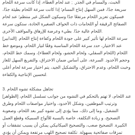
الخبث، والمسام في الجذر. ; عند لحام الغطاء، إذا كانت سرعة اللحام
سريعة جدًا، فمن السهل إنتاج المسام؛ إذا كانت سرعة اللحام بطيئة جدًا،
فسيكون تعزيز اللحام مرتفعًا جدًا وسيكون الشكل غير منتظم؛ عند لحام
الصفائح الرقيقة أو اللحامات ذات الحواف الصغيرة الحادة، ستكون سرعة
اللحام عالية جدًا. بطيء وعرضة للإرهاق والمواقف الأخرى.
[التدابير] سرعة اللحام لها تأثير كبير على جودة اللحام وكفاءة إنتاج اللحام.
عند الاختيار، حدد سرعة اللحام المناسبة وفقًا لتيار اللحام، وموضع خط
اللحام (اللحام السفلي، ولحام الحشو، ولحام الغطاء)، وسمك خط اللحام،
وحجم الأخدود. السرعة، على أساس ضمان الاختراق، والتفريغ السهل للغاز
وخبث اللحام، وعدم الاحتراق، والتشكيل الجيد، يتم اختيار سرعة لحام أعلى
لتحسين الإنتاجية والكفاءة.
3. تجاهل مشكلة تشوه اللحام
[الظواهر] عند اللحام، لا تهتم بالتحكم في التشوه من جوانب تسلسل اللحام،
وترتيب الموظفين، وشكل الأخدود، واختيار مواصفات اللحام وطرق
التشغيل، وما إلى ذلك، مما يؤدي إلى تشوه كبير بعد اللحام، وصعوبة
التصحيح، و زيادة التكلفة، خاصة بالنسبة للألواح السميكة وقطع العمل
الكبيرة. التصحيح صعب، والتصحيح الميكانيكي يمكن أن يسبب تشققات أو
تمزقات صفائحية بسهولة. تكلفة تصحيح اللهب مرتفعة ويمكن أن يؤدي