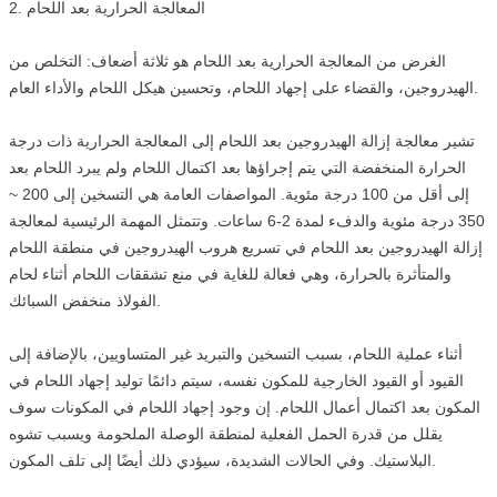
2. المعالجة الحرارية بعد اللحام
الغرض من المعالجة الحرارية بعد اللحام هو ثلاثة أضعاف: التخلص من
الهيدروجين، والقضاء على إجهاد اللحام، وتحسين هيكل اللحام والأداء العام.
تشير معالجة إزالة الهيدروجين بعد اللحام إلى المعالجة الحرارية ذات درجة
الحرارة المنخفضة التي يتم إجراؤها بعد اكتمال اللحام ولم يبرد اللحام بعد
إلى أقل من 100 درجة مئوية. المواصفات العامة هي التسخين إلى 200 ~
350 درجة مئوية والدفء لمدة 2-6 ساعات. وتتمثل المهمة الرئيسية لمعالجة
إزالة الهيدروجين بعد اللحام في تسريع هروب الهيدروجين في منطقة اللحام
والمتأثرة بالحرارة، وهي فعالة للغاية في منع تشققات اللحام أثناء لحام
الفولاذ منخفض السبائك.
أثناء عملية اللحام، بسبب التسخين والتبريد غير المتساويين، بالإضافة إلى
القيود أو القيود الخارجية للمكون نفسه، سيتم دائمًا توليد إجهاد اللحام في
المكون بعد اكتمال أعمال اللحام. إن وجود إجهاد اللحام في المكونات سوف
يقلل من قدرة الحمل الفعلية لمنطقة الوصلة الملحومة ويسبب تشوه
البلاستيك. وفي الحالات الشديدة، سيؤدي ذلك أيضًا إلى تلف المكون.