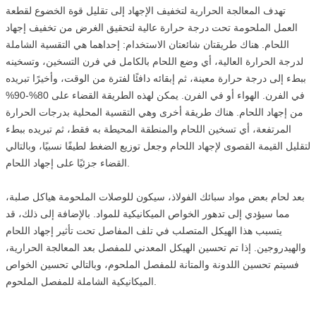
تهدف المعالجة الحرارية لتخفيف الإجهاد إلى تقليل قوة الخضوع لقطعة
العمل الملحومة تحت درجة حرارة عالية لتحقيق الغرض من تخفيف إجهاد
اللحام. هناك طريقتان شائعتان الاستخدام: إحداهما هي التقسية الشاملة
لدرجة الحرارة العالية، أي وضع اللحام بالكامل في فرن التسخين، وتسخينه
ببطء إلى درجة حرارة معينة، ثم إبقائه دافئًا لفترة من الوقت، وأخيرًا تبريده
في الفرن. الهواء أو في الفرن. يمكن لهذه الطريقة القضاء على 80%-90%
من إجهاد اللحام. هناك طريقة أخرى وهي التقسية المحلية بدرجات الحرارة
المرتفعة، أي تسخين اللحام والمنطقة المحيطة به فقط، ثم تبريده ببطء
لتقليل القيمة القصوى لإجهاد اللحام وجعل توزيع الضغط لطيفًا نسبيًا، وبالتالي
القضاء جزئيًا على إجهاد اللحام.
بعد لحام بعض مواد سبائك الفولاذ، سيكون للوصلات الملحومة هياكل صلبة،
مما سيؤدي إلى تدهور الخواص الميكانيكية للمواد. بالإضافة إلى ذلك، قد
يتسبب هذا الهيكل المتصلب في تلف المفاصل تحت تأثير إجهاد اللحام
والهيدروجين. إذا تم تحسين الهيكل المعدني للمفصل بعد المعالجة الحرارية،
فسيتم تحسين اللدونة والمتانة للمفصل الملحوم، وبالتالي تحسين الخواص
الميكانيكية الشاملة للمفصل الملحوم.