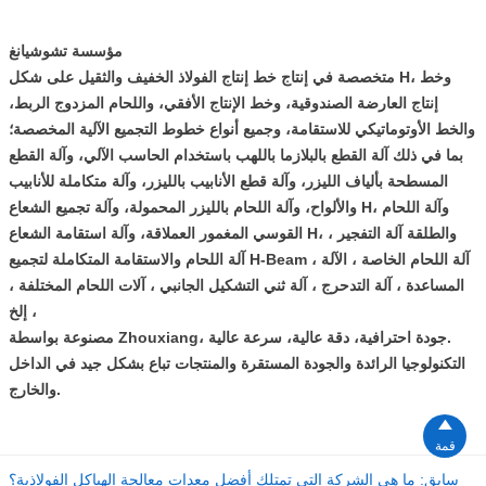
مؤسسة تشوشيانغ
متخصصة في إنتاج خط إنتاج الفولاذ الخفيف والثقيل على شكل H، وخط
إنتاج العارضة الصندوقية، وخط الإنتاج الأفقي، واللحام المزدوج الربط،
والخط الأوتوماتيكي للاستقامة، وجميع أنواع خطوط التجميع الآلية المخصصة؛
بما في ذلك آلة القطع بالبلازما باللهب باستخدام الحاسب الآلي، وآلة القطع
المسطحة بألياف الليزر، وآلة قطع الأنابيب بالليزر، وآلة متكاملة للأنابيب
والألواح، وآلة اللحام بالليزر المحمولة، وآلة تجميع الشعاع H، وآلة اللحام
القوسي المغمور العملاقة، وآلة استقامة الشعاع H، والطلقة آلة التفجير ،
آلة اللحام والاستقامة المتكاملة لتجميع H-Beam ، آلة اللحام الخاصة ، الآلة
المساعدة ، آلة التدحرج ، آلة ثني التشكيل الجانبي ، آلات اللحام المختلفة ،
إلخ ،
مصنوعة بواسطة Zhouxiang، جودة احترافية، دقة عالية، سرعة عالية.
التكنولوجيا الرائدة والجودة المستقرة والمنتجات تباع بشكل جيد في الداخل
والخارج.

قمة
سابق:
ما هي الشركة التي تمتلك أفضل معدات معالجة الهياكل الفولاذية؟