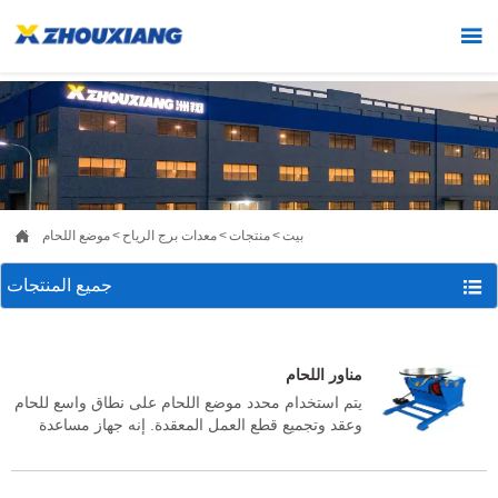


بيت
>
منتجات
>
معدات برج الرياح
>
موضع اللحام

جميع المنتجات
مناور اللحام
يتم استخدام محدد موضع اللحام على نطاق واسع للحام
وعقد وتجميع قطع العمل المعقدة. إنه جهاز مساعدة
ممتاز للصناعة الميكانيكية وخاصة صناعة تصنيع الهياكل
الفولاذية مثل تصنيع الأوعية الكيميائية الصغيرة. يتكون
جهاز تحديد موضع اللحام من سلسلة HBZ من تروس