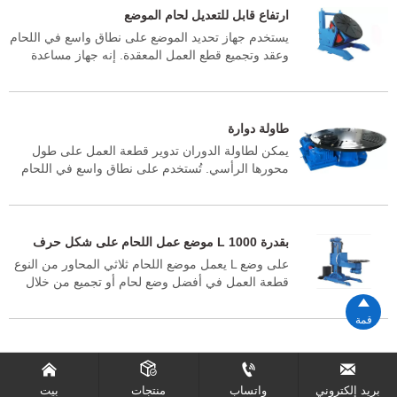
الدوران للطاولة، وتروس التقليب للطاولة، ومجموعة
ارتفاع قابل للتعديل لحام الموضع
التحكم الكهربائية وتوصيل تيار اللحام. لديها مظهر جميل
يستخدم جهاز تحديد الموضع على نطاق واسع في اللحام
وهيكل مدمج.
وعقد وتجميع قطع العمل المعقدة. إنه جهاز مساعدة
ممتاز للصناعة الميكانيكية وخاصة صناعة تصنيع الهياكل
الفولاذية مثل تصنيع الأوعية الكيميائية الصغيرة. يتكون
جهاز تحديد موضع اللحام من سلسلة SHB من آلية
الدوران لطاولة العمل، وآلية التقليب لطاولة العمل،
طاولة دوارة
ومجموعة التحكم الكهربائية وإطار الرفع. إنه ذو مظهر
يمكن لطاولة الدوران تدوير قطعة العمل على طول
جميل وبنية مدمجة.
محورها الرأسي. تُستخدم على نطاق واسع في اللحام
واللحام فوقي والقطع، وتتميز بوظيفة التشغيل السهل
والكفاءة العالية والسلامة والموثوقية والتكلفة
المنخفضة. تتكون من قاعدة وقاعدة محمل وآلية دوارة
وطاولة ونظام تحكم. يتميز المحمل الدوار بجاذبية
موضع عمل اللحام على شكل حرف L بقدرة 1000
منخفضة ويسهل تفريغ قطعة العمل. الآلة بأكملها
كجم
يعمل موضع اللحام ثلاثي المحاور من النوع L على وضع
مدمجة
قطعة العمل في أفضل وضع لحام أو تجميع من خلال
الدوران والتوجيه ورفع طاولة العمل. ويمكن دمجه مع

معدات اللحام الأخرى لتشكيل آلة لحام شبه آلية أو آلية
قمة
بالكامل.




بريد إلكتروني
واتساب
منتجات
بيت