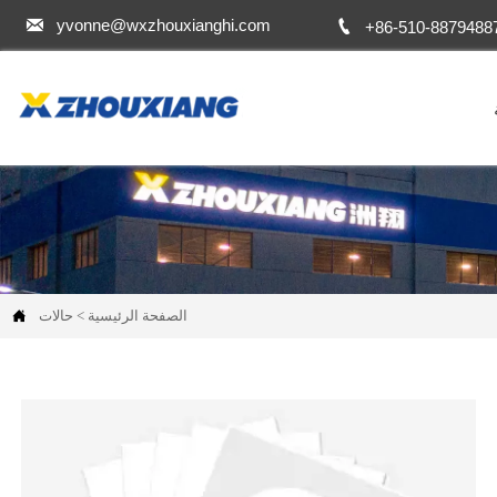


yvonne@wxzhouxianghi.com
+86-510-8879488
الصفحة الرئيسية
>
حالات
