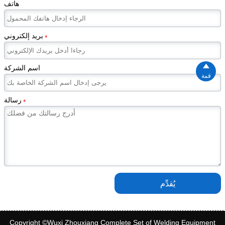
هاتف
بريد إلكتروني
*

اسم الشركة
قمة
رسالة
*
يُقدِّم
Copyright ©Wuxi Zhouxiang Complete Set of Welding Equipment