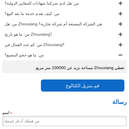

س: هل لدى شركتنا شهادات للمعايير الدولية؟

س: كيف نقدم خدمة ما بعد البيع؟

س: هل Zhouxiang هي الشركة المصنعة أم شركة تجارية؟

س: ما هو تاريخ Zhouxiang؟

س: كم عدد العمال في Zhouxiang؟

س: ما هو حجم المصنع؟
تغطي Zhouxiang مساحة تزيد عن 100000 متر مربع.
قم بتنزيل الكتالوج
رسالة
اسم
*