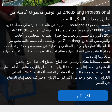
Zhouxiang Professional في توفير مجموعة كاملة من
حلول معدات الهيكل الصلب
تأسست مجموعة Zhouxiang الصينية في عام 1991، وتغطي مساحة تزيد
عن 100000 متر مربع، مع أكثر من 400 موظف، بما في ذلك 100 باحث،
و20 دكتور وماجستير، والعديد من خبراء الصناعة المحليين والأجانب
والموظفين العائدين. Zhouxiang هي مؤسسة ذات تقنية عالية تجمع بين
العلم والتكنولوجيا والإنتاج الصناعي والتجارة في مؤسسة واحدة، وقد أخذت
زمام المبادرة في اعتماد شهادة نظام إدارة الجودة ISO9001:2008، وشهادة
CE، وما إلى ذلك.
تشمل منتجاتنا بشكل رئيسي خط إنتاج الشعاع H، خط إنتاج الشعاع
الصندوقي، خط إنتاج برج طاقة الرياح، آلة القطع بالليزر، مناور اللحام، دوار
اللحام، محدد موضع اللحام، آلة طحن الحافة، آلة الحفر CNC، آلة لف
الألواح، إلخ. نحن واحد من أكبر قواعد الإنتاج الاحترافية لخط إنتاج الشعاع
في الصين.
اقرأ أكثر