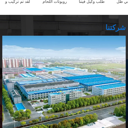
 في ظل
طلب وكيل فيتنا
روبوتات اللحام
لقد تم تركيب و
شركتنا