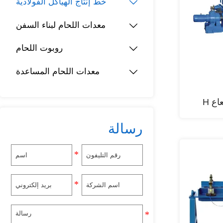
خط إنتاج الهياكل الفولاذية

معدات اللحام لبناء السفن

روبوت اللحام

معدات اللحام المساعدة

ع H
رسالة