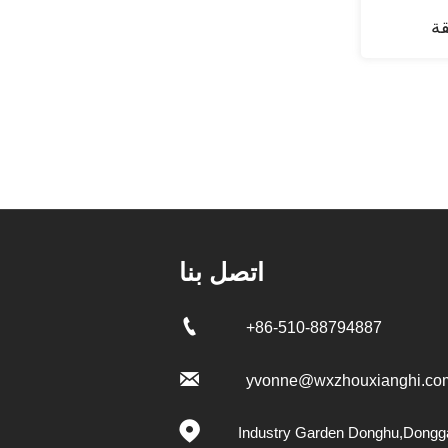
قة
اتصل بنا

+86-510-88794887

yvonne@wxzhouxianghi.co

Industry Garden Donghu,Dongg