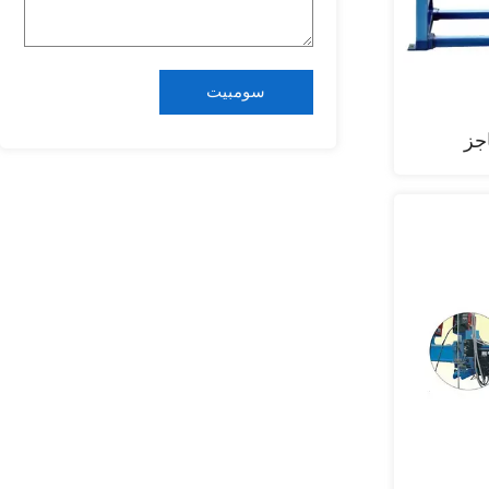
سومبيت
جز