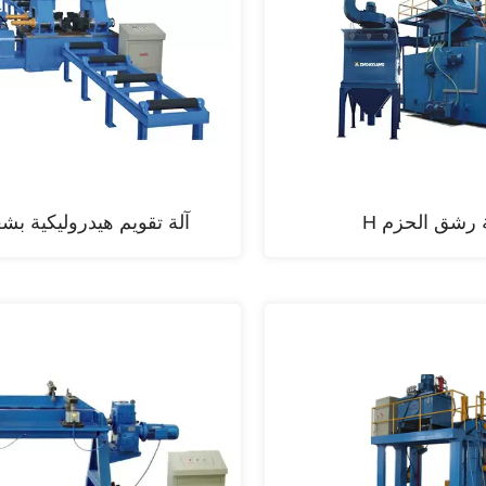
ة رشق الحزم H
آلة تقويم هيدروليكية بشعا