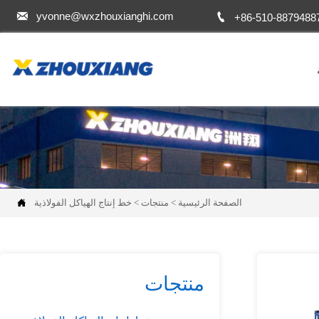


yvonne@wxzhouxianghi.com
+86-510-8879488
الصفحة الرئيسية
>
منتجات
>
خط إنتاج الهياكل الفولاذية

منتجات