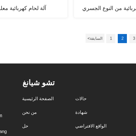
ربائية من النوع الجسري
آلة لحام كهربائية معل
<
3
2
1
السابقة
تشو شيانغ
حالات
الصفحة الرئيسية
شهادة
من نحن
m
الواقع الافتراضي
حل
ang