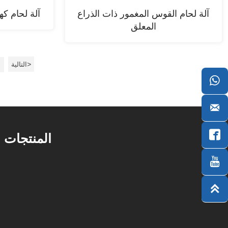
آلة لحام القوس المغمور ذات الذراع
آلة لحام كه
المعلق
>
التالية



المنتجات

