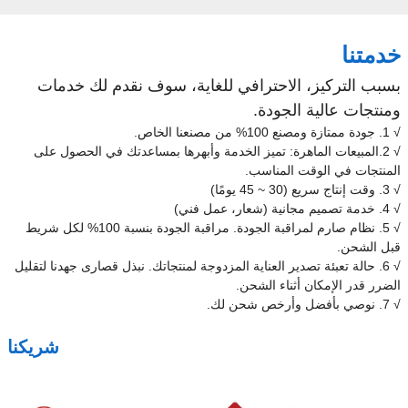
خدمتنا
بسبب التركيز، الاحترافي للغاية، سوف نقدم لك خدمات
ومنتجات عالية الجودة.
√ 1. جودة ممتازة ومصنع 100% من مصنعنا الخاص.
√ 2.المبيعات الماهرة: تميز الخدمة وأبهرها بمساعدتك في الحصول على
المنتجات في الوقت المناسب.
√ 3. وقت إنتاج سريع (30 ~ 45 يومًا)
√ 4. خدمة تصميم مجانية (شعار، عمل فني)
√ 5. نظام صارم لمراقبة الجودة. مراقبة الجودة بنسبة 100% لكل شريط
قبل الشحن.
√ 6. حالة تعبئة تصدير العناية المزدوجة لمنتجاتك. نبذل قصارى جهدنا لتقليل
الضرر قدر الإمكان أثناء الشحن.
√ 7. نوصي بأفضل وأرخص شحن لك.
شريكنا