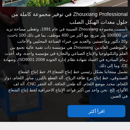
Zhouxiang Professional في توفير مجموعة كاملة من
حلول معدات الهيكل الصلب
تأسست مجموعة Zhouxiang الصينية في عام 1991، وتغطي مساحة تزيد
عن 100000 متر مربع، مع أكثر من 400 موظف، بما في ذلك 100 باحث،
و20 دكتور وماجستير، والعديد من خبراء الصناعة المحليين والأجانب
والموظفين العائدين. Zhouxiang هي مؤسسة ذات تقنية عالية تجمع بين
العلم والتكنولوجيا والإنتاج الصناعي والتجارة في مؤسسة واحدة، وقد أخذت
زمام المبادرة في اعتماد شهادة نظام إدارة الجودة ISO9001:2008، وشهادة
CE، وما إلى ذلك.
تشمل منتجاتنا بشكل رئيسي خط إنتاج الشعاع H، خط إنتاج الشعاع
الصندوقي، خط إنتاج برج طاقة الرياح، آلة القطع بالليزر، مناور اللحام، دوار
اللحام، محدد موضع اللحام، آلة طحن الحافة، آلة الحفر CNC، آلة لف
الألواح، إلخ. نحن واحد من أكبر قواعد الإنتاج الاحترافية لخط إنتاج الشعاع
في الصين.
اقرأ أكثر