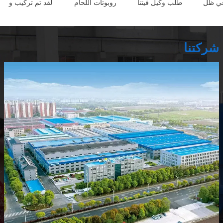
 في ظل
طلب وكيل فيتنا
روبوتات اللحام
لقد تم تركيب و
شركتنا