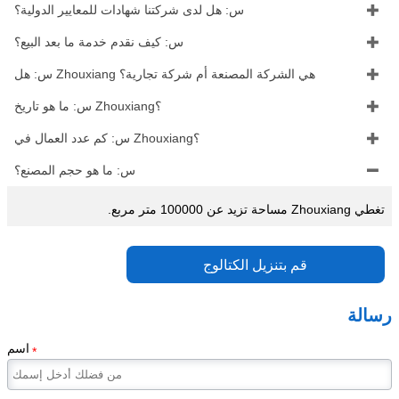

س: هل لدى شركتنا شهادات للمعايير الدولية؟

س: كيف نقدم خدمة ما بعد البيع؟

س: هل Zhouxiang هي الشركة المصنعة أم شركة تجارية؟

س: ما هو تاريخ Zhouxiang؟

س: كم عدد العمال في Zhouxiang؟

س: ما هو حجم المصنع؟
تغطي Zhouxiang مساحة تزيد عن 100000 متر مربع.
قم بتنزيل الكتالوج
رسالة
اسم
*