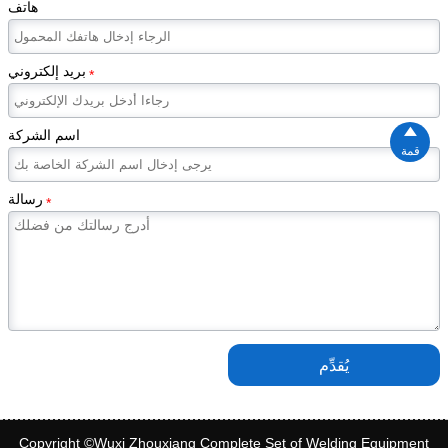
هاتف
بريد إلكتروني
*

اسم الشركة
قمة
رسالة
*
يُقدِّم
Copyright ©Wuxi Zhouxiang Complete Set of Welding Equipment