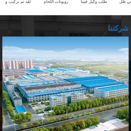
 في ظل
طلب وكيل فيتنا
روبوتات اللحام
لقد تم تركيب و
شركتنا