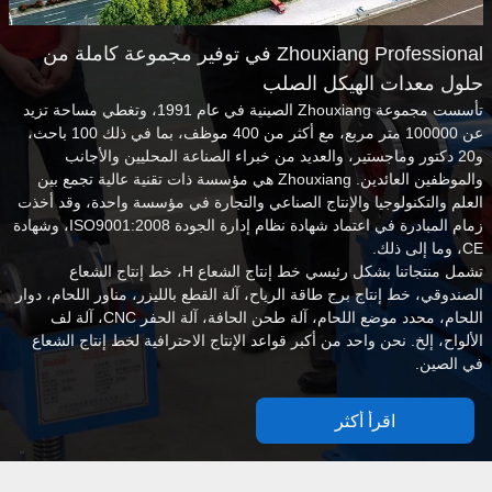
Zhouxiang Professional في توفير مجموعة كاملة من
حلول معدات الهيكل الصلب
تأسست مجموعة Zhouxiang الصينية في عام 1991، وتغطي مساحة تزيد
عن 100000 متر مربع، مع أكثر من 400 موظف، بما في ذلك 100 باحث،
و20 دكتور وماجستير، والعديد من خبراء الصناعة المحليين والأجانب
والموظفين العائدين. Zhouxiang هي مؤسسة ذات تقنية عالية تجمع بين
العلم والتكنولوجيا والإنتاج الصناعي والتجارة في مؤسسة واحدة، وقد أخذت
زمام المبادرة في اعتماد شهادة نظام إدارة الجودة ISO9001:2008، وشهادة
CE، وما إلى ذلك.
تشمل منتجاتنا بشكل رئيسي خط إنتاج الشعاع H، خط إنتاج الشعاع
الصندوقي، خط إنتاج برج طاقة الرياح، آلة القطع بالليزر، مناور اللحام، دوار
اللحام، محدد موضع اللحام، آلة طحن الحافة، آلة الحفر CNC، آلة لف
الألواح، إلخ. نحن واحد من أكبر قواعد الإنتاج الاحترافية لخط إنتاج الشعاع
في الصين.
اقرأ أكثر