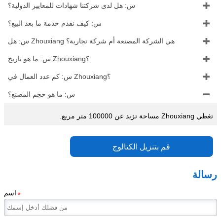

س: هل لدى شركتنا شهادات للمعايير الدولية؟

س: كيف نقدم خدمة ما بعد البيع؟

س: هل Zhouxiang هي الشركة المصنعة أم شركة تجارية؟

س: ما هو تاريخ Zhouxiang؟

س: كم عدد العمال في Zhouxiang؟

س: ما هو حجم المصنع؟
تغطي Zhouxiang مساحة تزيد عن 100000 متر مربع.
قم بتنزيل الكتالوج
رسالة
اسم
*