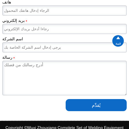
هاتف
بريد إلكتروني
*

اسم الشركة
قمة
رسالة
*
يُقدِّم
Copyright ©Wuxi Zhouxiang Complete Set of Welding Equipment