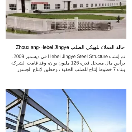
حالة العملاء للهيكل الصلب Zhouxiang-Hebei Jingye
تم إنشاء Hebei Jingye Steel Structure في ديسمبر 2009،
برأس مال مسجل قدره 126 مليون يوان، وقد قامت الشركة
ببناء 7 خطوط إنتاج للصلب الخفيف وخطين لإنتاج الجسور
وخط إنتاج واحد للفولاذ الثقيل، ويبلغ إنتاجها السنوي 100000
طن من الهياكل الفولاذية المختلفة. .