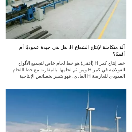
آلة متكاملة لإنتاج الشعاع H، هل هي جيدة عموديًا أم
أفقيًا؟
خط إنتاج كمر H (أفقي) هو خط لحام خاص لتجميع الألواح
الفولاذية في كمر H ومن ثم لحامها. بالمقارنة مع خط اللحام
العمودي للعارضة H العادي، فهو يتميز بخصائص الإنتاجية
العالية والتشوه الأقل عند اللحام.