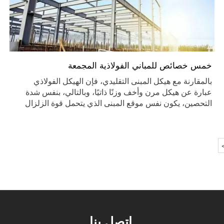
خمس خصائص للمباني الفولاذية المجمعة
بالمقارنة مع هيكل المبنى التقليدي، فإن الهيكل الفولاذي
عبارة عن هيكل مرن وأخف وزنًا ذاتيًا، وبالتالي، بنفس شدة
التحصين، يكون نفس موقع المبنى الذي يتحمل قوة الزلزال
أصغر، مما يؤدي إلى إضعاف مماثل لكارثة الزلزال، إن تطبيق
المباني الفولاذية في منطقة الزلزال سوف يقلل من الخسائر
والأضرار في الممتلكات، مع فوائد شاملة كبيرة.
اتصل بنا