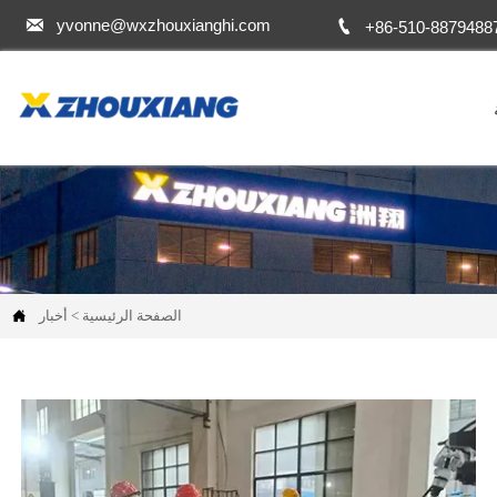


yvonne@wxzhouxianghi.com
+86-510-8879488
الصفحة الرئيسية
>
أخبار
