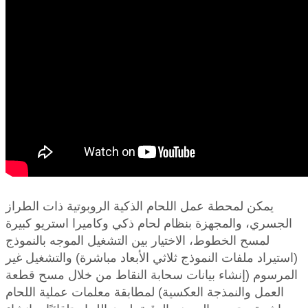
يمكن لمحطة عمل اللحام الذكية الروبوتية ذات الطراز
الجسري، والمجهزة بنظام لحام ذكي وكاميرا استريو كبيرة
لمسح الخطوط، الاختيار بين التشغيل الموجه بالنموذج
(استيراد ملفات النموذج ثلاثي الأبعاد مباشرة) والتشغيل غير
المرسوم (إنشاء بيانات سحابة النقاط من خلال مسح قطعة
العمل والنمذجة العكسية) لمطابقة معلمات عملية اللحام