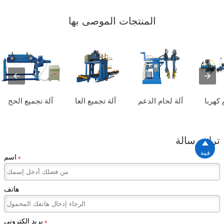
المنتجات الموصى بها
 كهربا
آلة لحام الدعم
آلة تجميع العا
آلة تجميع الحج
ترك رسالة

قمة
اسم
*
هاتف
بريد إلكتروني
*