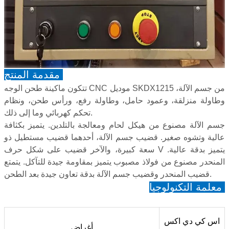
مقدمة المنتج:
تتكون ماكينة طحن الوجه CNC موديل SKDX1215 من جسم الآلة،
وطاولة منزلقة، وعمود حامل، وطاولة رفع، ورأس طحن، ونظام
تحكم كهربائي وما إلى ذلك.
جسم الآلة مصنوع من هيكل لحام ومعالجة بالتلدين. يتميز بكثافة
عالية وتشوه صغير. قضيب جسم الآلة، أحدهما قضيب مستطيل ذو
سعة كبيرة، والآخر قضيب على شكل حرف V يتميز بدقة عالية.
المنحدر مصنوع من فولاذ مصبوب يتميز بمقاومة جيدة للتآكل. يتمتع
قضيب المنحدر وقضيب جسم الآلة بدقة تعاون جيدة بعد الطحن.
معلمة التكنولوجيا:
اس كي دي اكس
أغراض