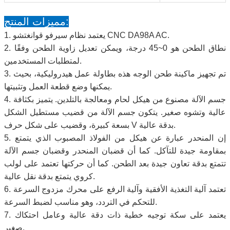
مميزات المنتج:
1. يعتمد نظام سيرفو قوانغتشو CNC DA98A AC.
2. نطاق الطحن هو 0~45 درجة، ويمكن تعديل زاوية الطحن وفقًا
لمتطلبات المستخدمين.
3. تم تجهيز ماكينة طحن الوجه هذه بطاولة عمل هيدروليكية، بحيث
يمكنها وضع قطعة العمل وتثبيتها.
4. جسم الآلة مصنوع من هيكل لحام ومعالجة بالتلدين. يتميز بكثافة
عالية وتشوه صغير. يتكون جسم الآلة من قضيب مستطيل الشكل
بسعة كبيرة، وقضيب على شكل حرف V بدقة عالية.
5. إن المنحدر عبارة عن هيكل من الفولاذ المصبوب الذي يتمتع
بمقاومة جيدة للتآكل. كما أن قضبان المنحدر وقضبان جسم الآلة
تتمتع بدقة تعاون جيدة بعد الطحن. كما أن حركتها تعتمد على لولب
كروي يتمتع بدقة نقل عالية.
6. تعتمد آلية التغذية الأفقية وآلية الرفع على محرك مزدوج السرعة
للتحكم في التردد، وهو مناسب لضبط السرعة.
7. يعتمد على سكة توجيه خطية ذات دقة عالية وعامل احتكاك
صغير.