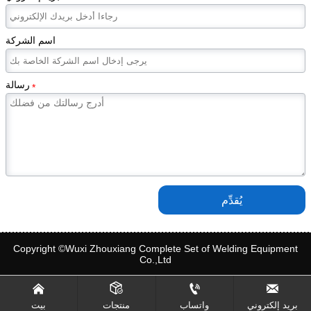
اسم الشركة
رسالة
*
يُقدِّم
Copyright ©Wuxi Zhouxiang Complete Set of Welding Equipment
Co.,Ltd




بريد إلكتروني
واتساب
منتجات
بيت